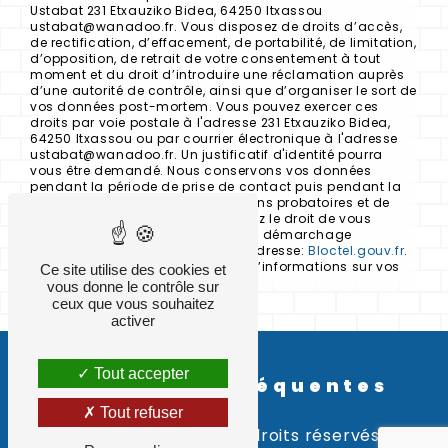
Ustabat 231 Etxauziko Bidea, 64250 Itxassou
ustabat@wanadoo.fr. Vous disposez de droits d’accès,
de rectification, d’effacement, de portabilité, de limitation,
d’opposition, de retrait de votre consentement à tout
moment et du droit d’introduire une réclamation auprès
d’une autorité de contrôle, ainsi que d’organiser le sort de
vos données post-mortem. Vous pouvez exercer ces
droits par voie postale à l'adresse 231 Etxauziko Bidea,
64250 Itxassou ou par courrier électronique à l'adresse
ustabat@wanadoo.fr. Un justificatif d'identité pourra
vous être demandé. Nous conservons vos données
pendant la période de prise de contact puis pendant la
durée de prescription légale aux fins probatoires et de
gestion des contentieux. Vous avez le droit de vous
inscrire sur la liste d'opposition au démarchage
téléphonique, disponible à cette adresse:
Bloctel.gouv.fr
.
Consultez le site cnil.fr pour plus d’informations sur vos
Ce site utilise des cookies et
droits.
vous donne le contrôle sur
ceux que vous souhaitez
activer
Tout accepter
Recherches fréquentes
Tout refuser
©
Vistalid
- 2026 - Tous droits réservés -