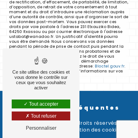
de rectification, d’effacement, de portabilité, de limitation,
d’opposition, de retrait de votre consentement à tout
moment et du droit d’introduire une réclamation auprès
d’une autorité de contrôle, ainsi que d’organiser le sort de
vos données post-mortem. Vous pouvez exercer ces
droits par voie postale à l'adresse 231 Etxauziko Bidea,
64250 Itxassou ou par courrier électronique à l'adresse
ustabat@wanadoo.fr. Un justificatif d'identité pourra
vous être demandé. Nous conservons vos données
pendant la période de prise de contact puis pendant la
durée de prescription légale aux fins probatoires et de
gestion des contentieux. Vous avez le droit de vous
inscrire sur la liste d'opposition au démarchage
téléphonique, disponible à cette adresse:
Bloctel.gouv.fr
.
Consultez le site cnil.fr pour plus d’informations sur vos
Ce site utilise des cookies et
droits.
vous donne le contrôle sur
ceux que vous souhaitez
activer
Tout accepter
Recherches fréquentes
Tout refuser
©
Vistalid
- 2026 - Tous droits réservés -
Personnaliser
Mentions légales
-
Gestion des cookies