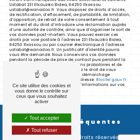
Ustabat 231 Etxauziko Bidea, 64250 Itxassou
ustabat@wanadoo.fr. Vous disposez de droits d’accès,
de rectification, d’effacement, de portabilité, de limitation,
d’opposition, de retrait de votre consentement à tout
moment et du droit d’introduire une réclamation auprès
d’une autorité de contrôle, ainsi que d’organiser le sort de
vos données post-mortem. Vous pouvez exercer ces
droits par voie postale à l'adresse 231 Etxauziko Bidea,
64250 Itxassou ou par courrier électronique à l'adresse
ustabat@wanadoo.fr. Un justificatif d'identité pourra
vous être demandé. Nous conservons vos données
pendant la période de prise de contact puis pendant la
durée de prescription légale aux fins probatoires et de
gestion des contentieux. Vous avez le droit de vous
inscrire sur la liste d'opposition au démarchage
téléphonique, disponible à cette adresse:
Bloctel.gouv.fr
.
Consultez le site cnil.fr pour plus d’informations sur vos
Ce site utilise des cookies et
droits.
vous donne le contrôle sur
ceux que vous souhaitez
activer
Tout accepter
Recherches fréquentes
Tout refuser
©
Vistalid
- 2026 - Tous droits réservés -