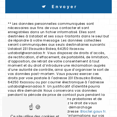
Envoyer
** Les données personnelles communiquées sont
nécessaires aux fins de vous contacter et sont
enregistrées dans un fichier informatisé. Elles sont
destinées à Ustabat et ses sous-traitants dans le seul but
de répondre à votre message. Les données collectées
seront communiquées aux seuls destinataires suivants:
Ustabat 231 Etxauziko Bidea, 64250 Itxassou
ustabat@wanadoo.fr. Vous disposez de droits d’accès,
de rectification, d’effacement, de portabilité, de limitation,
d’opposition, de retrait de votre consentement à tout
moment et du droit d’introduire une réclamation auprès
d’une autorité de contrôle, ainsi que d’organiser le sort de
vos données post-mortem. Vous pouvez exercer ces
droits par voie postale à l'adresse 231 Etxauziko Bidea,
64250 Itxassou ou par courrier électronique à l'adresse
ustabat@wanadoo.fr. Un justificatif d'identité pourra
vous être demandé. Nous conservons vos données
pendant la période de prise de contact puis pendant la
durée de prescription légale aux fins probatoires et de
gestion des contentieux. Vous avez le droit de vous
inscrire sur la liste d'opposition au démarchage
téléphonique, disponible à cette adresse:
Bloctel.gouv.fr
.
Consultez le site cnil.fr pour plus d’informations sur vos
Ce site utilise des cookies et