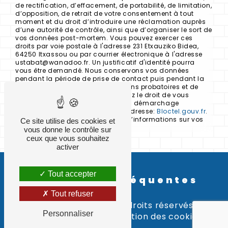
de rectification, d’effacement, de portabilité, de limitation,
d’opposition, de retrait de votre consentement à tout
moment et du droit d’introduire une réclamation auprès
d’une autorité de contrôle, ainsi que d’organiser le sort de
vos données post-mortem. Vous pouvez exercer ces
droits par voie postale à l'adresse 231 Etxauziko Bidea,
64250 Itxassou ou par courrier électronique à l'adresse
ustabat@wanadoo.fr. Un justificatif d'identité pourra
vous être demandé. Nous conservons vos données
pendant la période de prise de contact puis pendant la
durée de prescription légale aux fins probatoires et de
gestion des contentieux. Vous avez le droit de vous
inscrire sur la liste d'opposition au démarchage
téléphonique, disponible à cette adresse:
Bloctel.gouv.fr
.
Consultez le site cnil.fr pour plus d’informations sur vos
Ce site utilise des cookies et
droits.
vous donne le contrôle sur
ceux que vous souhaitez
activer
Tout accepter
Recherches fréquentes
Tout refuser
©
Vistalid
- 2026 - Tous droits réservés -
Personnaliser
Mentions légales
-
Gestion des cookies