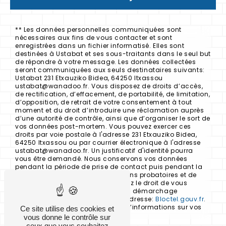
** Les données personnelles communiquées sont
nécessaires aux fins de vous contacter et sont
enregistrées dans un fichier informatisé. Elles sont
destinées à Ustabat et ses sous-traitants dans le seul but
de répondre à votre message. Les données collectées
seront communiquées aux seuls destinataires suivants:
Ustabat 231 Etxauziko Bidea, 64250 Itxassou
ustabat@wanadoo.fr. Vous disposez de droits d’accès,
de rectification, d’effacement, de portabilité, de limitation,
d’opposition, de retrait de votre consentement à tout
moment et du droit d’introduire une réclamation auprès
d’une autorité de contrôle, ainsi que d’organiser le sort de
vos données post-mortem. Vous pouvez exercer ces
droits par voie postale à l'adresse 231 Etxauziko Bidea,
64250 Itxassou ou par courrier électronique à l'adresse
ustabat@wanadoo.fr. Un justificatif d'identité pourra
vous être demandé. Nous conservons vos données
pendant la période de prise de contact puis pendant la
durée de prescription légale aux fins probatoires et de
gestion des contentieux. Vous avez le droit de vous
inscrire sur la liste d'opposition au démarchage
téléphonique, disponible à cette adresse:
Bloctel.gouv.fr
.
Consultez le site cnil.fr pour plus d’informations sur vos
Ce site utilise des cookies et
droits.
vous donne le contrôle sur
ceux que vous souhaitez