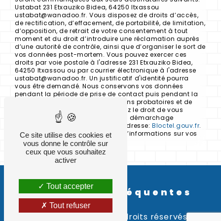
Ustabat 231 Etxauziko Bidea, 64250 Itxassou
ustabat@wanadoo.fr. Vous disposez de droits d’accès,
de rectification, d’effacement, de portabilité, de limitation,
d’opposition, de retrait de votre consentement à tout
moment et du droit d’introduire une réclamation auprès
d’une autorité de contrôle, ainsi que d’organiser le sort de
vos données post-mortem. Vous pouvez exercer ces
droits par voie postale à l'adresse 231 Etxauziko Bidea,
64250 Itxassou ou par courrier électronique à l'adresse
ustabat@wanadoo.fr. Un justificatif d'identité pourra
vous être demandé. Nous conservons vos données
pendant la période de prise de contact puis pendant la
durée de prescription légale aux fins probatoires et de
gestion des contentieux. Vous avez le droit de vous
inscrire sur la liste d'opposition au démarchage
téléphonique, disponible à cette adresse:
Bloctel.gouv.fr
.
Consultez le site cnil.fr pour plus d’informations sur vos
Ce site utilise des cookies et
droits.
vous donne le contrôle sur
ceux que vous souhaitez
activer
Tout accepter
Recherches fréquentes
Tout refuser
©
Vistalid
- 2026 - Tous droits réservés -