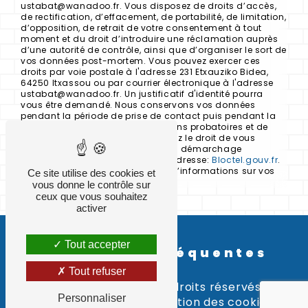
ustabat@wanadoo.fr. Vous disposez de droits d’accès,
de rectification, d’effacement, de portabilité, de limitation,
d’opposition, de retrait de votre consentement à tout
moment et du droit d’introduire une réclamation auprès
d’une autorité de contrôle, ainsi que d’organiser le sort de
vos données post-mortem. Vous pouvez exercer ces
droits par voie postale à l'adresse 231 Etxauziko Bidea,
64250 Itxassou ou par courrier électronique à l'adresse
ustabat@wanadoo.fr. Un justificatif d'identité pourra
vous être demandé. Nous conservons vos données
pendant la période de prise de contact puis pendant la
durée de prescription légale aux fins probatoires et de
gestion des contentieux. Vous avez le droit de vous
inscrire sur la liste d'opposition au démarchage
téléphonique, disponible à cette adresse:
Bloctel.gouv.fr
.
Consultez le site cnil.fr pour plus d’informations sur vos
Ce site utilise des cookies et
droits.
vous donne le contrôle sur
ceux que vous souhaitez
activer
Tout accepter
Recherches fréquentes
Tout refuser
©
Vistalid
- 2026 - Tous droits réservés -
Personnaliser
Mentions légales
-
Gestion des cookies