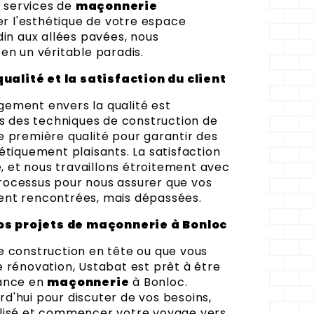
 services de
maçonnerie
r l'esthétique de votre espace
din aux allées pavées, nous
en un véritable paradis.
alité et la satisfaction du client
ement envers la qualité est
ns des techniques de construction de
e première qualité pour garantir des
étiquement plaisants. La satisfaction
té, et nous travaillons étroitement avec
rocessus pour nous assurer que vos
ent rencontrées, mais dépassées.
s projets de maçonnerie à Bonloc
e construction en tête ou que vous
e rénovation, Ustabat est prêt à être
iance en
maçonnerie
à Bonloc.
d'hui pour discuter de vos besoins,
alisé et commencer votre voyage vers