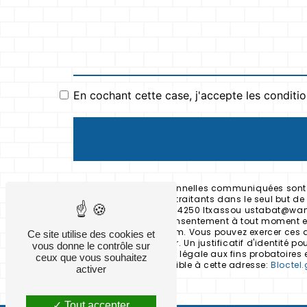
En cochant cette case, j'accepte les conditio
** Les données personnelles communiquées sont né
Ustabat et ses sous-traitants dans le seul but 
231 Etxauziko Bidea, 64250 Itxassou ustabat@wanado
de retrait de votre consentement à tout moment et
données post-mortem. Vous pouvez exercer ces droi
Ce site utilise des cookies et
ustabat@wanadoo.fr. Un justificatif d'identité 
vous donne le contrôle sur
durée de prescription légale aux fins probatoires 
ceux que vous souhaitez
téléphonique, disponible à cette adresse:
Bloctel.
activer
Tout accepter