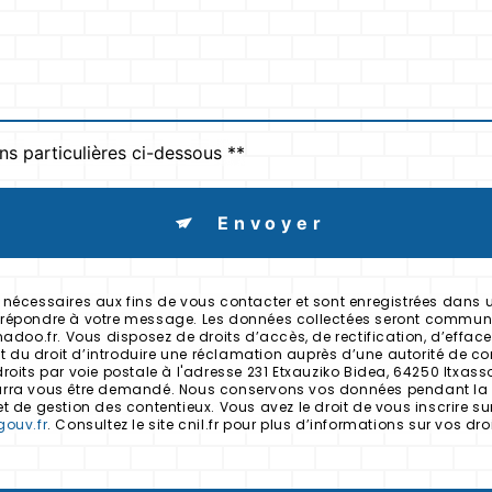
ns particulières ci-dessous **
Envoyer
cessaires aux fins de vous contacter et sont enregistrées dans un 
de répondre à votre message. Les données collectées seront commun
o.fr. Vous disposez de droits d’accès, de rectification, d’effaceme
 du droit d’introduire une réclamation auprès d’une autorité de cont
ts par voie postale à l'adresse 231 Etxauziko Bidea, 64250 Itxasso
pourra vous être demandé. Nous conservons vos données pendant la 
et de gestion des contentieux. Vous avez le droit de vous inscrire 
gouv.fr
. Consultez le site cnil.fr pour plus d’informations sur vos droi