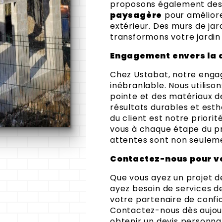
proposons également des
paysagère
pour améliore
extérieur. Des murs de jar
transformons votre jardin 
Engagement envers la qu
Chez Ustabat, notre engag
inébranlable. Nous utiliso
pointe et des matériaux d
résultats durables et esth
du client est notre priori
vous à chaque étape du p
attentes sont non seulem
Contactez-nous pour vo
Que vous ayez un projet d
ayez besoin de services d
votre partenaire de conf
Contactez-nous dès aujour
obtenir un devis personn